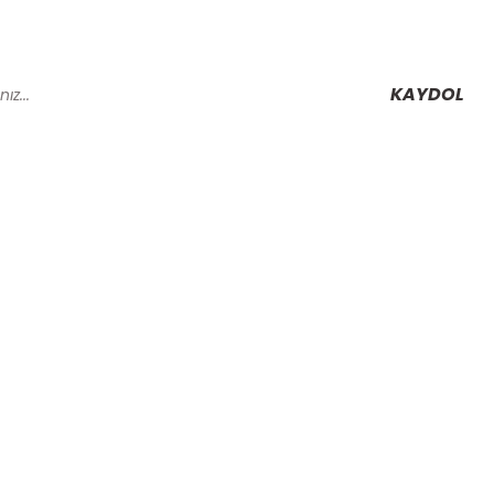
KAYDOL
Alışveriş
Mesafeli Satış Sözleşmesi
Gizlilik ve Güvenlik
rmu
İptal İade Koşullari
Kişisel Veriler Politikası