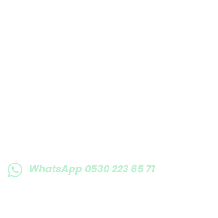
E-BÜLTENE KAYIT OLUN KAMPANYALARIMI
WhatsApp 0530 223 65 71
0530 223 65 71