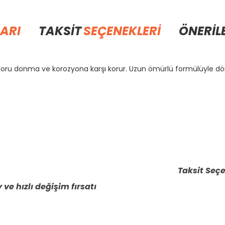
ARI
TAKSİT
SEÇENEKLERİ
ÖNERİL
otoru donma ve korozyona karşı korur. Uzun ömürlü formülüyle 
rda yetersiz gördüğünüz noktaları öneri formunu kullanarak tarafımıza il
Bu ürüne ilk yorumu siz yapın!
Yorum Yaz
Taksit Seçe
 ve hızlı değişim fırsatı