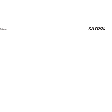
KAYDOL
Alışveriş
Mesafeli Satış Sözleşmesi
Gizlilik ve Güvenlik
rmu
İptal İade Koşullari
Kişisel Veriler Politikası