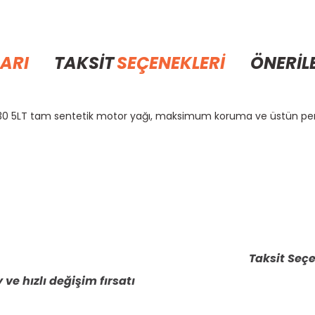
ARI
TAKSİT
SEÇENEKLERİ
ÖNERİL
30 5LT tam sentetik motor yağı, maksimum koruma ve üstün per
rda yetersiz gördüğünüz noktaları öneri formunu kullanarak tarafımıza il
Bu ürüne ilk yorumu siz yapın!
Yorum Yaz
Taksit Seçe
 ve hızlı değişim fırsatı