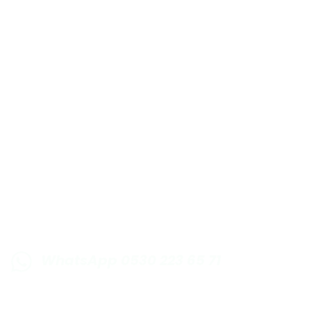
E-BÜLTENE KAYIT OLUN KAMPANYALARIMI
WhatsApp 0530 223 65 71
0530 223 65 71