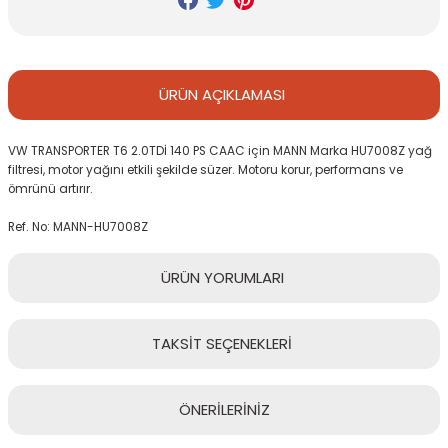
ÜRÜN
AÇIKLAMASI
VW TRANSPORTER T6 2.0TDİ 140 PS CAAC için MANN Marka HU7008Z yağ
filtresi, motor yağını etkili şekilde süzer. Motoru korur, performans ve
ömrünü artırır.
Ref. No: MANN-HU7008Z
ÜRÜN
YORUMLARI
TAKSİT
SEÇENEKLERİ
Bu ürüne ilk yorumu siz yapın!
ÖNERİLERİNİZ
Yorum Yaz