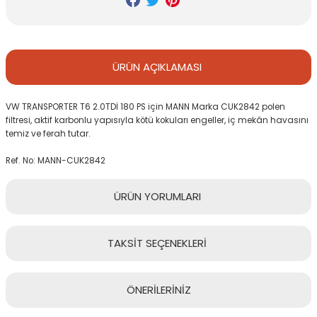
ÜRÜN
AÇIKLAMASI
VW TRANSPORTER T6 2.0TDİ 180 PS için MANN Marka CUK2842 polen
filtresi, aktif karbonlu yapısıyla kötü kokuları engeller, iç mekân havasını
temiz ve ferah tutar.
Ref. No: MANN-CUK2842
ÜRÜN
YORUMLARI
TAKSİT
SEÇENEKLERİ
Bu ürüne ilk yorumu siz yapın!
ÖNERİLERİNİZ
Yorum Yaz