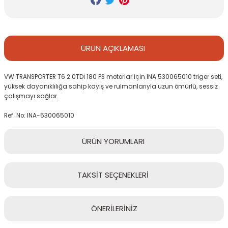
ÜRÜN
AÇIKLAMASI
VW TRANSPORTER T6 2.0TDİ 180 PS motorlar için INA 530065010 triger seti,
yüksek dayanıklılığa sahip kayış ve rulmanlarıyla uzun ömürlü, sessiz
çalışmayı sağlar.
Ref. No: INA-530065010
ÜRÜN
YORUMLARI
TAKSİT
SEÇENEKLERİ
Bu ürüne ilk yorumu siz yapın!
ÖNERİLERİNİZ
Yorum Yaz