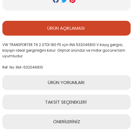
ÜRÜN
AÇIKLAMASI
VW TRANSPORTER T6 2.0TDİ 180 PS için INA 532046810 V kayış gergisi,
kayışın ideal gerginliğini korur. Orijinal üründür ve motor gücüne tam
uyumludur.
Ref. No: INA-532046810
ÜRÜN
YORUMLARI
TAKSİT
SEÇENEKLERİ
Bu ürüne ilk yorumu siz yapın!
ÖNERİLERİNİZ
Yorum Yaz