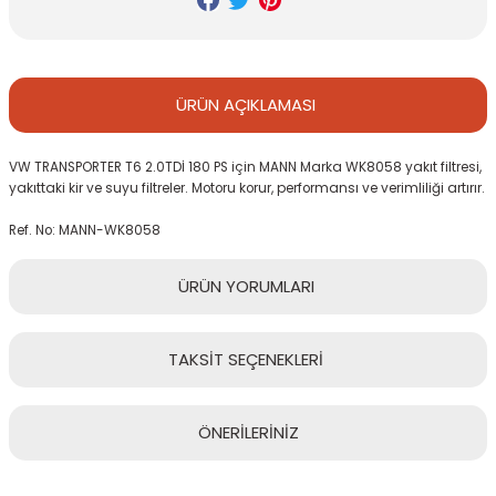
ÜRÜN
AÇIKLAMASI
VW TRANSPORTER T6 2.0TDİ 180 PS için MANN Marka WK8058 yakıt filtresi,
yakıttaki kir ve suyu filtreler. Motoru korur, performansı ve verimliliği artırır.
Ref. No: MANN-WK8058
ÜRÜN
YORUMLARI
TAKSİT
SEÇENEKLERİ
Bu ürüne ilk yorumu siz yapın!
ÖNERİLERİNİZ
Yorum Yaz
Bu ürünün fiyat bilgisi, resim, ürün açıklamalarında ve diğer