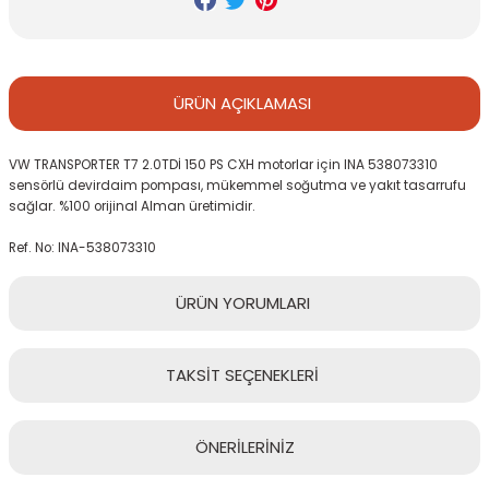
ÜRÜN
AÇIKLAMASI
VW TRANSPORTER T7 2.0TDİ 150 PS CXH motorlar için INA 538073310
sensörlü devirdaim pompası, mükemmel soğutma ve yakıt tasarrufu
sağlar. %100 orijinal Alman üretimidir.
Ref. No: INA-538073310
ÜRÜN
YORUMLARI
TAKSİT
SEÇENEKLERİ
Bu ürüne ilk yorumu siz yapın!
ÖNERİLERİNİZ
Yorum Yaz