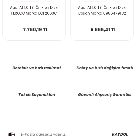
Audi A1 1.0 TSI Ön Fren Diski
Audi A1 1.0 TSI Ön Fren Diski
FERODO Marka DDF2663C
Bosch Marka 0986479F32
7.760,19 TL
5.665,41 TL
Ücretsiz ve hızlı teslimat
Kolay ve hızlı değişim fırsatı
Taksit Seçenekleri
Güvenli Alışveriş Garantisi
E-BÜLTENE KAYIT OLUN KAMPANYALARIMIZI KAÇIRMAYIN
KAYDOL