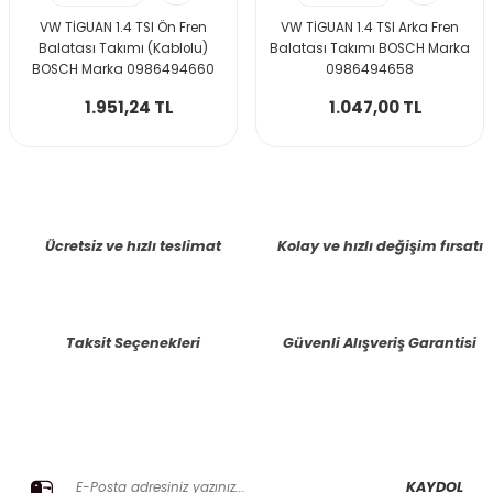
VW TİGUAN 1.4 TSI Ön Fren
VW TİGUAN 1.4 TSI Arka Fren
Balatası Takımı (Kablolu)
Balatası Takımı BOSCH Marka
BOSCH Marka 0986494660
0986494658
1.951,24 TL
1.047,00 TL
Ücretsiz ve hızlı teslimat
Kolay ve hızlı değişim fırsatı
Taksit Seçenekleri
Güvenli Alışveriş Garantisi
E-BÜLTENE KAYIT OLUN KAMPANYALARIMIZI KAÇIRMAYIN
KAYDOL