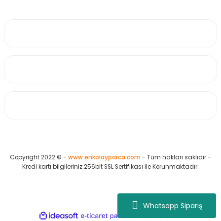
0530 223 65 71
Üyelik
Kurumsal
Alışveriş
Copyright 2022 © -
www.enkolayparca.com
- Tüm hakları saklıdır -
Kredi kartı bilgileriniz 256bit SSL Sertifikası ile Korunmaktadır.
Whatsapp Sipariş
ideasoft
ile
e-