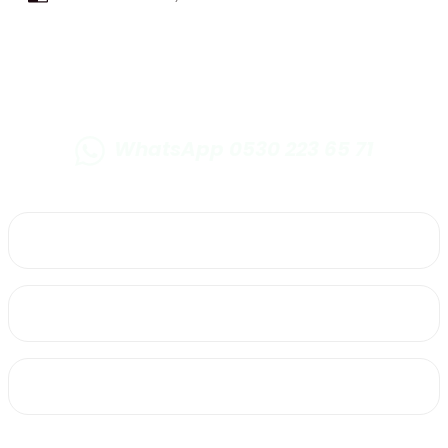
WhatsApp 0530 223 65 71
0530 223 65 71
Üyelik
Kurumsal
Alışveriş