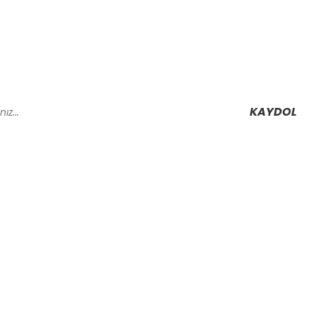
KAYDOL
Alışveriş
Mesafeli Satış Sözleşmesi
Gizlilik ve Güvenlik
rmu
İptal İade Koşullari