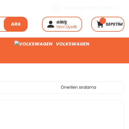
WhatsApp 0530 223 65 71
GİRİŞ
ARA
SEPETİM
Yeni Üyelik
VOLKSWAGEN