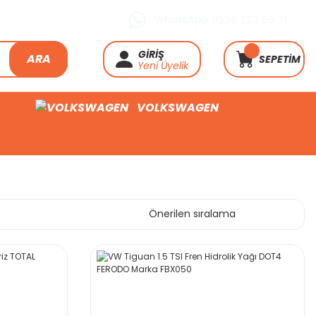
WhatsApp 0530 223 65 71
GİRİŞ
ARA
SEPETİM
Yeni Üyelik
VOLKSWAGEN