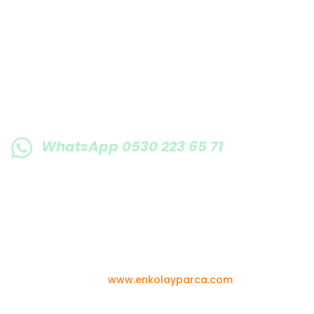
WhatsApp 0530 223 65 71
0530 223 65 71
Copyright 2022 © -
www.enkolayparca.com
- Tüm hakları sakl