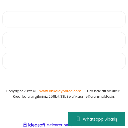
0530 223 65 71
Üyelik
Kurumsal
Alışveriş
Copyright 2022 © -
www.enkolayparca.com
- Tüm hakları saklıdır -
Kredi kartı bilgileriniz 256bit SSL Sertifikası ile Korunmaktadır.
Whatsapp Sipariş
ideasoft
ile
e-