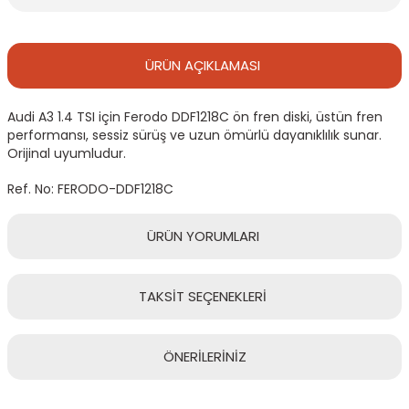
ÜRÜN
AÇIKLAMASI
Audi A3 1.4 TSI için Ferodo DDF1218C ön fren diski, üstün fren
performansı, sessiz sürüş ve uzun ömürlü dayanıklılık sunar.
Orijinal uyumludur.
Ref. No: FERODO-DDF1218C
ÜRÜN
YORUMLARI
TAKSİT
SEÇENEKLERİ
Bu ürüne ilk yorumu siz yapın!
ÖNERİLERİNİZ
Yorum Yaz
Bu ürünün fiyat bilgisi, resim, ürün açıklamalarında ve diğer