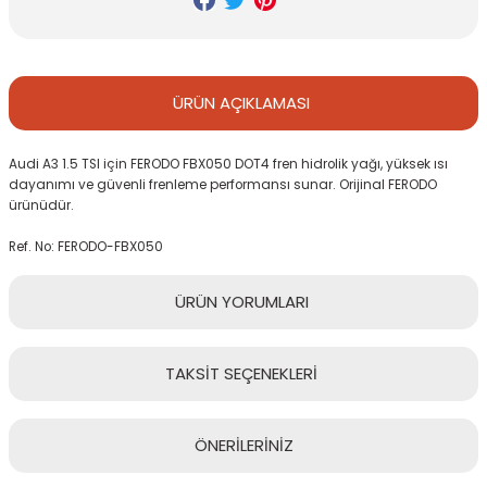
ÜRÜN
AÇIKLAMASI
Audi A3 1.5 TSI için FERODO FBX050 DOT4 fren hidrolik yağı, yüksek ısı
dayanımı ve güvenli frenleme performansı sunar. Orijinal FERODO
ürünüdür.
Ref. No: FERODO-FBX050
ÜRÜN
YORUMLARI
TAKSİT
SEÇENEKLERİ
Bu ürüne ilk yorumu siz yapın!
ÖNERİLERİNİZ
Yorum Yaz