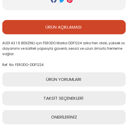
ÜRÜN
AÇIKLAMASI
AUDİ A3 1.6 BENZİNLİ için FERODO Marka DDF1224 arka fren diski, yüksek ısı
dayanımı ve kaliteli yapısıyla güvenli, sessiz ve uzun ömürlü frenleme
sağlar.
Ref. No: FERODO-DDF1224
ÜRÜN
YORUMLARI
TAKSİT
SEÇENEKLERİ
Bu ürüne ilk yorumu siz yapın!
ÖNERİLERİNİZ
Yorum Yaz