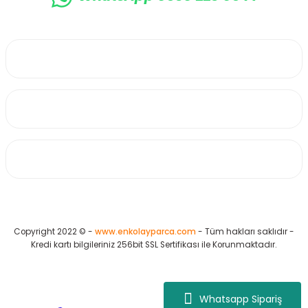
0530 223 65 71
Üyelik
Kurumsal
Alışveriş
Copyright 2022 © -
www.enkolayparca.com
- Tüm hakları saklıdır -
Kredi kartı bilgileriniz 256bit SSL Sertifikası ile Korunmaktadır.
Whatsapp Sipariş