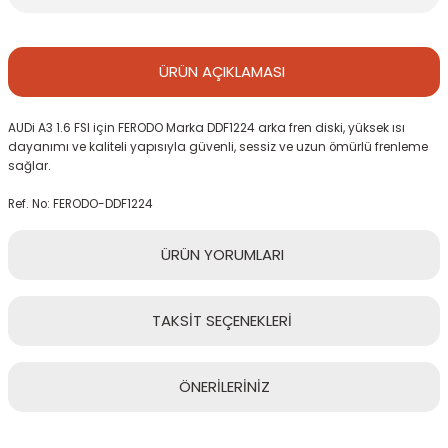
ÜRÜN
AÇIKLAMASI
AUDi A3 1.6 FSI için FERODO Marka DDF1224 arka fren diski, yüksek ısı
dayanımı ve kaliteli yapısıyla güvenli, sessiz ve uzun ömürlü frenleme
sağlar.
Ref. No: FERODO-DDF1224
ÜRÜN
YORUMLARI
TAKSİT
SEÇENEKLERİ
Bu ürüne ilk yorumu siz yapın!
ÖNERİLERİNİZ
Yorum Yaz
Bu ürünün fiyat bilgisi, resim, ürün açıklamalarında ve diğer