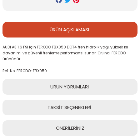
ÜRÜN
AÇIKLAMASI
AUDi A3 1.6 FSI için FERODO FBX050 DOT4 fren hidrolik yağı, yüksek ısı
dayanımı ve güvenli frenleme performansı sunar. Orijinal FERODO
ürünüdür.
Ref. No: FERODO-FBX050
ÜRÜN
YORUMLARI
TAKSİT
SEÇENEKLERİ
Bu ürüne ilk yorumu siz yapın!
ÖNERİLERİNİZ
Yorum Yaz