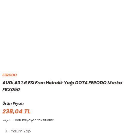
FERODO
AUDi A3 1.6 FSI Fren Hidrolik Yağı DOT4 FERODO Marka
FBX050
Ürün Fiyatı
238,04 TL
24,73 TL den başlayan taksitlerle!
0 - Yorum Yap