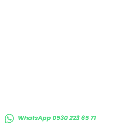
Bu ürüne benzer farklı alternatifler olmalı.
E-BÜLTENE KAYIT OLUN KAMPANYALARIMI
WhatsApp 0530 223 65 71
0530 223 65 71