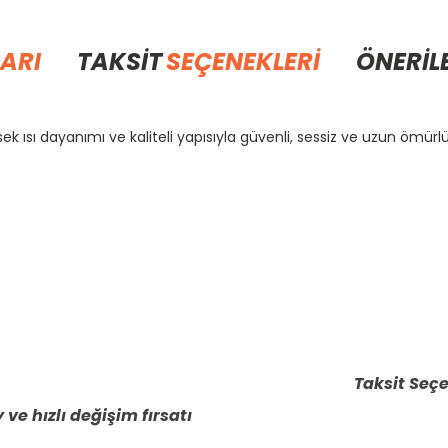
ARI
TAKSİT
SEÇENEKLERİ
ÖNERİL
ek ısı dayanımı ve kaliteli yapısıyla güvenli, sessiz ve uzun ömürl
rda yetersiz gördüğünüz noktaları öneri formunu kullanarak tarafımıza il
Bu ürüne ilk yorumu siz yapın!
Yorum Yaz
Taksit Seçe
 ve hızlı değişim fırsatı