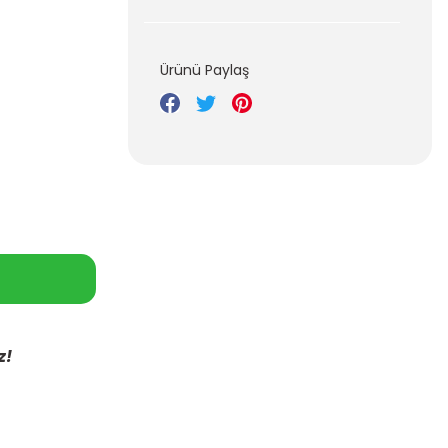
Ürünü Paylaş
z!