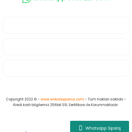
0530 223 65 71
Üyelik
Kurumsal
Alışveriş
Copyright 2022 © -
www.enkolayparca.com
- Tüm hakları saklıdır -
Kredi kartı bilgileriniz 256bit SSL Sertifikası ile Korunmaktadır.
Whatsapp Sipariş