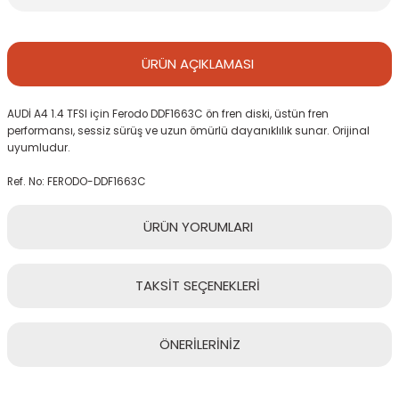
ÜRÜN
AÇIKLAMASI
AUDİ A4 1.4 TFSI için Ferodo DDF1663C ön fren diski, üstün fren
performansı, sessiz sürüş ve uzun ömürlü dayanıklılık sunar. Orijinal
uyumludur.
Ref. No: FERODO-DDF1663C
ÜRÜN
YORUMLARI
TAKSİT
SEÇENEKLERİ
Bu ürüne ilk yorumu siz yapın!
ÖNERİLERİNİZ
Yorum Yaz
Bu ürünün fiyat bilgisi, resim, ürün açıklamalarında ve diğer