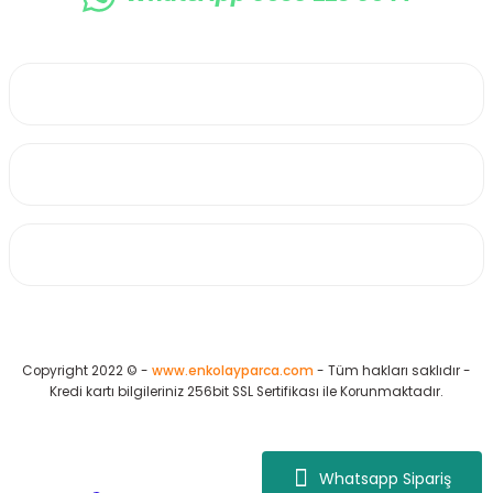
0530 223 65 71
Üyelik
Kurumsal
Alışveriş
Copyright 2022 © -
www.enkolayparca.com
- Tüm hakları saklıdır -
Kredi kartı bilgileriniz 256bit SSL Sertifikası ile Korunmaktadır.
Whatsapp Sipariş