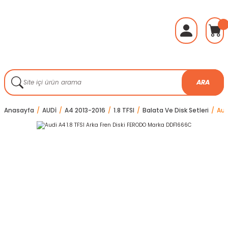
ARA
Anasayfa
AUDİ
A4 2013-2016
1.8 TFSI
Balata Ve Disk Setleri
Aud