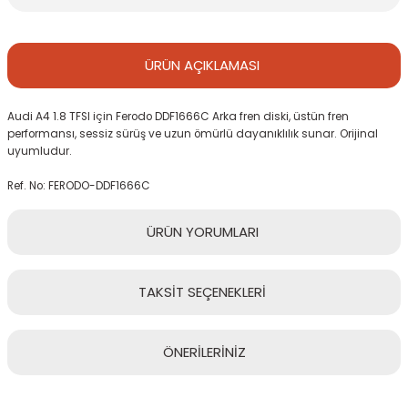
ÜRÜN
AÇIKLAMASI
Audi A4 1.8 TFSI için Ferodo DDF1666C Arka fren diski, üstün fren
performansı, sessiz sürüş ve uzun ömürlü dayanıklılık sunar. Orijinal
uyumludur.
Ref. No: FERODO-DDF1666C
ÜRÜN
YORUMLARI
TAKSİT
SEÇENEKLERİ
Bu ürüne ilk yorumu siz yapın!
ÖNERİLERİNİZ
Yorum Yaz
Bu ürünün fiyat bilgisi, resim, ürün açıklamalarında ve diğer