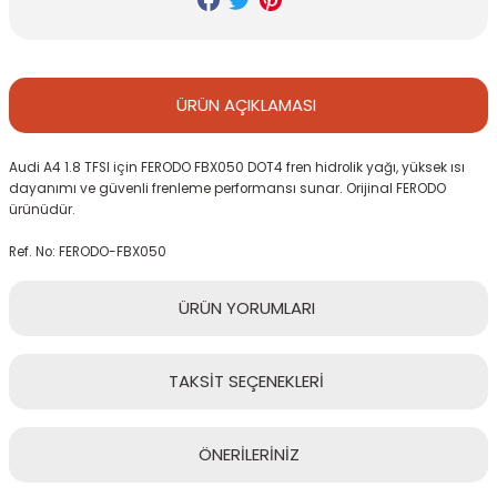
ÜRÜN
AÇIKLAMASI
Audi A4 1.8 TFSI için FERODO FBX050 DOT4 fren hidrolik yağı, yüksek ısı
dayanımı ve güvenli frenleme performansı sunar. Orijinal FERODO
ürünüdür.
Ref. No: FERODO-FBX050
ÜRÜN
YORUMLARI
TAKSİT
SEÇENEKLERİ
Bu ürüne ilk yorumu siz yapın!
ÖNERİLERİNİZ
Yorum Yaz