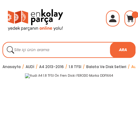
ARA
Anasayfa
AUDİ
A4 2013-2016
1.8 TFSI
Balata Ve Disk Setleri
Aud