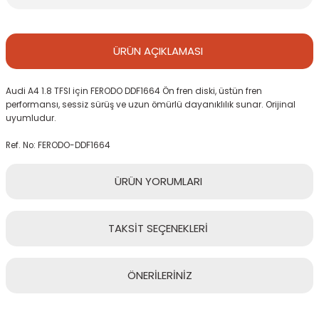
ÜRÜN
AÇIKLAMASI
Audi A4 1.8 TFSI için FERODO DDF1664 Ön fren diski, üstün fren
performansı, sessiz sürüş ve uzun ömürlü dayanıklılık sunar. Orijinal
uyumludur.
Ref. No: FERODO-DDF1664
ÜRÜN
YORUMLARI
TAKSİT
SEÇENEKLERİ
Bu ürüne ilk yorumu siz yapın!
ÖNERİLERİNİZ
Yorum Yaz
Bu ürünün fiyat bilgisi, resim, ürün açıklamalarında ve diğer