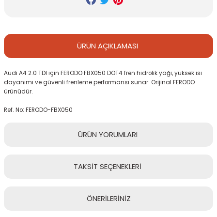
ÜRÜN
AÇIKLAMASI
Audi A4 2.0 TDI için FERODO FBX050 DOT4 fren hidrolik yağı, yüksek ısı
dayanımı ve güvenli frenleme performansı sunar. Orijinal FERODO
ürünüdür.
Ref. No: FERODO-FBX050
ÜRÜN
YORUMLARI
TAKSİT
SEÇENEKLERİ
Bu ürüne ilk yorumu siz yapın!
ÖNERİLERİNİZ
Yorum Yaz