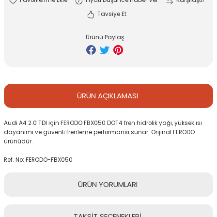
Fiyatı Düşünce Haber Ver
Karşılaştır
Tavsiye Et
GO
AUDI TT 1999-2006
Ürünü Paylaş
TİGUAN 2008-2011
AUDİ TT 2007-2010
AUDI TT 2011-2014
TİGUAN 2012-2016
AUDI TT 2015-
TİGUAN 2016-
ÜRÜN
AÇIKLAMASI
TİGUAN 2019-2022
Audi A4 2.0 TDI için FERODO FBX050 DOT4 fren hidrolik yağı, yüksek ısı
dayanımı ve güvenli frenleme performansı sunar. Orijinal FERODO
TOUAREG
Q3 2012-2014
ürünüdür.
Ref. No: FERODO-FBX050
Q3 2015-2018
ÜRÜN
YORUMLARI
Q3 2019-
Q5 2009-2012
TAKSİT
SEÇENEKLERİ