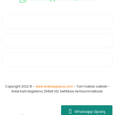
0530 223 65 71
Üyelik
Kurumsal
Alışveriş
Copyright 2022 © -
www.enkolayparca.com
- Tüm hakları saklıdır -
Kredi kartı bilgileriniz 256bit SSL Sertifikası ile Korunmaktadır.
Whatsapp Sipariş