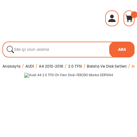
ARA
Anasayfa
AUDİ
A4 2013-2016
2.0 TFSI
Balata Ve Disk Setleri
Au