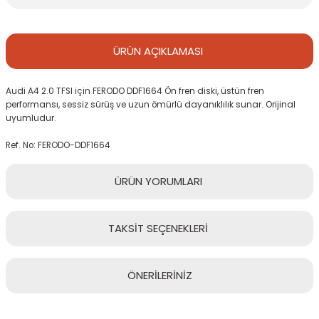
ÜRÜN
AÇIKLAMASI
Audi A4 2.0 TFSI için FERODO DDF1664 Ön fren diski, üstün fren
performansı, sessiz sürüş ve uzun ömürlü dayanıklılık sunar. Orijinal
uyumludur.
Ref. No: FERODO-DDF1664
ÜRÜN
YORUMLARI
TAKSİT
SEÇENEKLERİ
Bu ürüne ilk yorumu siz yapın!
ÖNERİLERİNİZ
Yorum Yaz
Bu ürünün fiyat bilgisi, resim, ürün açıklamalarında ve diğer