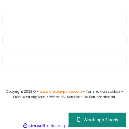
0530 223 65 71
Üyelik
Kurumsal
Alışveriş
Copyright 2022 © -
www.enkolayparca.com
- Tüm hakları saklıdır -
Kredi kartı bilgileriniz 256bit SSL Sertifikası ile Korunmaktadır.
Whatsapp Sipariş
ideasoft
ile
e-