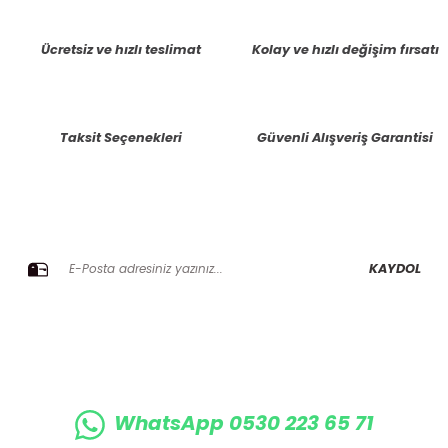
tarafımıza iletebilirsiniz.
Görüş ve önerileriniz için teşekkür ederiz.
Ücretsiz ve hızlı teslimat
Kolay ve hızlı değişim fırsatı
Ürün resmi kalitesiz, bozuk veya görüntülenemiyor.
Ürün açıklamasında eksik bilgiler bulunuyor.
Taksit Seçenekleri
Güvenli Alışveriş Garantisi
Ürün bilgilerinde hatalar bulunuyor.
Ürün fiyatı diğer sitelerden daha pahalı.
Bu ürüne benzer farklı alternatifler olmalı.
E-BÜLTENE KAYIT OLUN KAMPANYALARIMIZI KAÇIRMAYIN
KAYDOL
Gönder
WhatsApp 0530 223 65 71