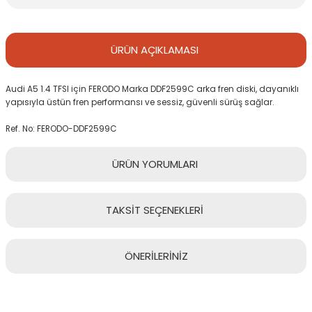
ÜRÜN
AÇIKLAMASI
Audi A5 1.4 TFSI için FERODO Marka DDF2599C arka fren diski, dayanıklı
yapısıyla üstün fren performansı ve sessiz, güvenli sürüş sağlar.
Ref. No: FERODO-DDF2599C
ÜRÜN
YORUMLARI
TAKSİT
SEÇENEKLERİ
Bu ürüne ilk yorumu siz yapın!
ÖNERİLERİNİZ
Yorum Yaz
Bu ürünün fiyat bilgisi, resim, ürün açıklamalarında ve diğer
konularda yetersiz gördüğünüz noktaları öneri formunu kullanarak