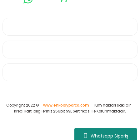
0530 223 65 71
Üyelik
Kurumsal
Alışveriş
Copyright 2022 © -
www.enkolayparca.com
- Tüm hakları saklıdır -
Kredi kartı bilgileriniz 256bit SSL Sertifikası ile Korunmaktadır.
Whatsapp Sipariş