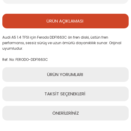
ÜRÜN
AÇIKLAMASI
Audi A5 1.4 TFSI için Ferodo DDF1663C ön fren diski, üstün fren
performansı, sessiz sürüş ve uzun ömürlü dayanıklılık sunar. Orijinal
uyumludur.
Ref. No: FERODO-DDF1663C
ÜRÜN
YORUMLARI
TAKSİT
SEÇENEKLERİ
Bu ürüne ilk yorumu siz yapın!
ÖNERİLERİNİZ
Yorum Yaz
Bu ürünün fiyat bilgisi, resim, ürün açıklamalarında ve diğer