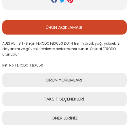
ÜRÜN
AÇIKLAMASI
AUDİ A5 1.8 TFSI için FERODO FBX050 DOT4 fren hidrolik yağı, yüksek ısı
dayanımı ve güvenli frenleme performansı sunar. Orijinal FERODO
ürünüdür.
Ref. No: FERODO-FBX050
ÜRÜN
YORUMLARI
TAKSİT
SEÇENEKLERİ
Bu ürüne ilk yorumu siz yapın!
ÖNERİLERİNİZ
Yorum Yaz