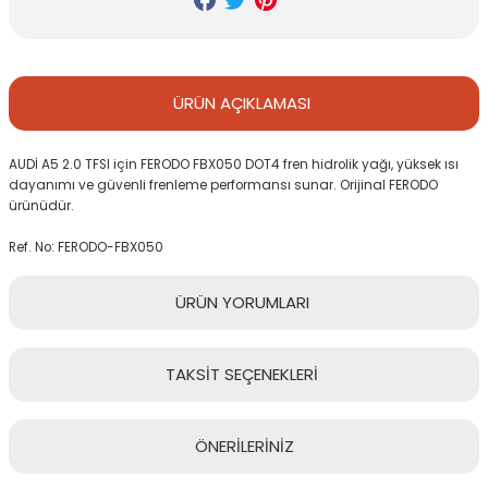
ÜRÜN
AÇIKLAMASI
AUDİ A5 2.0 TFSI için FERODO FBX050 DOT4 fren hidrolik yağı, yüksek ısı
dayanımı ve güvenli frenleme performansı sunar. Orijinal FERODO
ürünüdür.
Ref. No: FERODO-FBX050
ÜRÜN
YORUMLARI
TAKSİT
SEÇENEKLERİ
Bu ürüne ilk yorumu siz yapın!
ÖNERİLERİNİZ
Yorum Yaz