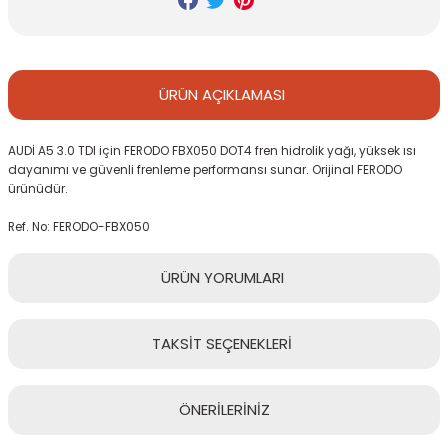
ÜRÜN
AÇIKLAMASI
AUDİ A5 3.0 TDI için FERODO FBX050 DOT4 fren hidrolik yağı, yüksek ısı
dayanımı ve güvenli frenleme performansı sunar. Orijinal FERODO
ürünüdür.
Ref. No: FERODO-FBX050
ÜRÜN
YORUMLARI
TAKSİT
SEÇENEKLERİ
Bu ürüne ilk yorumu siz yapın!
ÖNERİLERİNİZ
Yorum Yaz