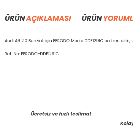
ÜRÜN
AÇIKLAMASI
ÜRÜN
YORUML
Audi A6 2.0 Benzinli için FERODO Marka DDF1291C ön fren diski, 
Ref. No: FERODO-DDF1291C
Bu ürünün fiyat bilgisi, resim, ürün açıklamalarında ve diğer konula
Görüş ve önerileriniz için teşekkür ederiz.
Ürün resmi kalitesiz, bozuk veya görüntülenemiyor.
Ürün açıklamasında eksik bilgiler bulunuyor.
Ücretsiz ve hızlı teslimat
Ürün bilgilerinde hatalar bulunuyor.
Kolay
Ürün fiyatı diğer sitelerden daha pahalı.