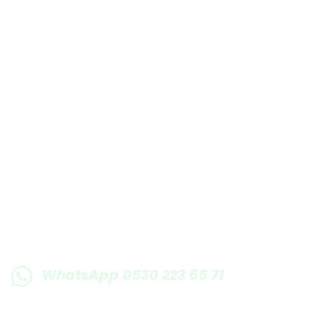
Bu ürüne benzer farklı alternatifler olmalı.
E-BÜLTENE KAYIT OLUN KAMPANYALARIMI
WhatsApp 0530 223 65 71
0530 223 65 71