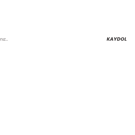
KAYDOL
Alışveriş
Mesafeli Satış Sözleşmesi
Gizlilik ve Güvenlik
rmu
İptal İade Koşullari
Kişisel Veriler Politikası