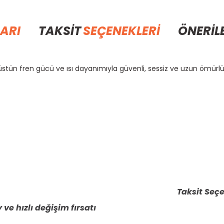
ARI
TAKSİT
SEÇENEKLERİ
ÖNERİL
üstün fren gücü ve ısı dayanımıyla güvenli, sessiz ve uzun ömürlü
rda yetersiz gördüğünüz noktaları öneri formunu kullanarak tarafımıza il
Bu ürüne ilk yorumu siz yapın!
Yorum Yaz
Taksit Seçe
 ve hızlı değişim fırsatı