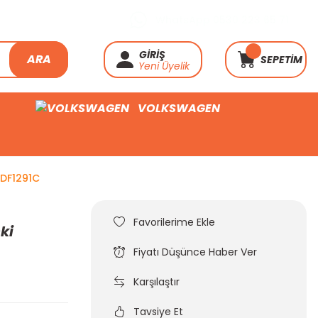
WhatsApp 0530 223 65 71
GİRİŞ
ARA
SEPETİM
Yeni Üyelik
VOLKSWAGEN
DDF1291C
ki
Fiyatı Düşünce Haber Ver
Karşılaştır
Tavsiye Et