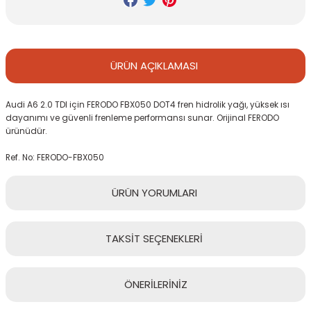
ÜRÜN
AÇIKLAMASI
Audi A6 2.0 TDI için FERODO FBX050 DOT4 fren hidrolik yağı, yüksek ısı
dayanımı ve güvenli frenleme performansı sunar. Orijinal FERODO
ürünüdür.
Ref. No: FERODO-FBX050
ÜRÜN
YORUMLARI
TAKSİT
SEÇENEKLERİ
Bu ürüne ilk yorumu siz yapın!
ÖNERİLERİNİZ
Yorum Yaz