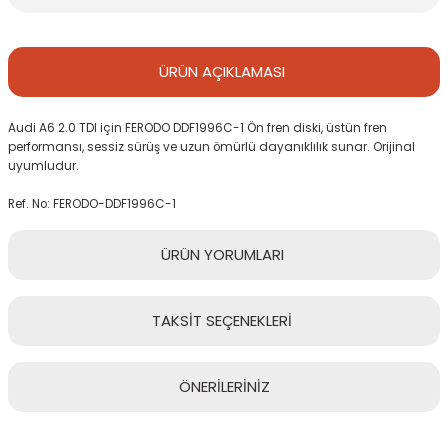
ÜRÜN
AÇIKLAMASI
Audi A6 2.0 TDI için FERODO DDF1996C-1 Ön fren diski, üstün fren
performansı, sessiz sürüş ve uzun ömürlü dayanıklılık sunar. Orijinal
uyumludur.
Ref. No: FERODO-DDF1996C-1
ÜRÜN
YORUMLARI
TAKSİT
SEÇENEKLERİ
Bu ürüne ilk yorumu siz yapın!
ÖNERİLERİNİZ
Yorum Yaz
Bu ürünün fiyat bilgisi, resim, ürün açıklamalarında ve diğer