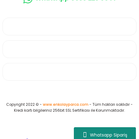
0530 223 65 71
Üyelik
Kurumsal
Alışveriş
Copyright 2022 © -
www.enkolayparca.com
- Tüm hakları saklıdır -
Kredi kartı bilgileriniz 256bit SSL Sertifikası ile Korunmaktadır.
Whatsapp Sipariş