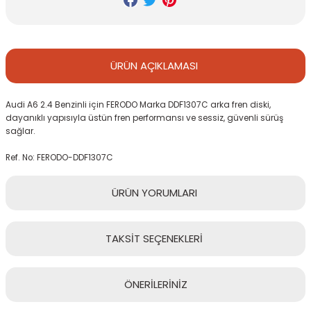
ÜRÜN
AÇIKLAMASI
Audi A6 2.4 Benzinli için FERODO Marka DDF1307C arka fren diski,
dayanıklı yapısıyla üstün fren performansı ve sessiz, güvenli sürüş
sağlar.
Ref. No: FERODO-DDF1307C
ÜRÜN
YORUMLARI
TAKSİT
SEÇENEKLERİ
Bu ürüne ilk yorumu siz yapın!
ÖNERİLERİNİZ
Yorum Yaz