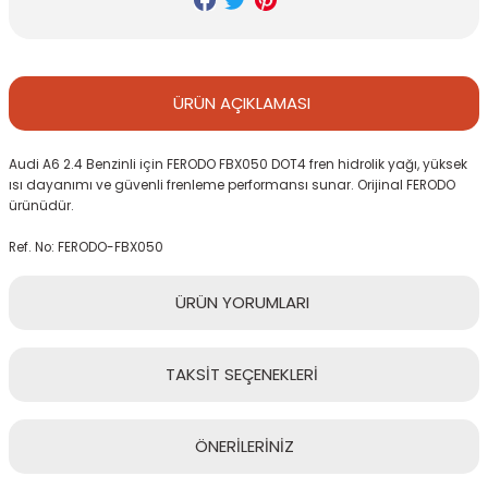
ÜRÜN
AÇIKLAMASI
Audi A6 2.4 Benzinli için FERODO FBX050 DOT4 fren hidrolik yağı, yüksek
ısı dayanımı ve güvenli frenleme performansı sunar. Orijinal FERODO
ürünüdür.
Ref. No: FERODO-FBX050
ÜRÜN
YORUMLARI
TAKSİT
SEÇENEKLERİ
Bu ürüne ilk yorumu siz yapın!
ÖNERİLERİNİZ
Yorum Yaz