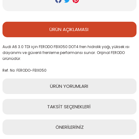
ÜRÜN
AÇIKLAMASI
Audi A6 3.0 TDI için FERODO FBX050 DOT4 fren hidrolik yağı, yüksek ısı
dayanımı ve güvenli frenleme performansı sunar. Orijinal FERODO
ürünüdür.
Ref. No: FERODO-FBX050
ÜRÜN
YORUMLARI
TAKSİT
SEÇENEKLERİ
Bu ürüne ilk yorumu siz yapın!
ÖNERİLERİNİZ
Yorum Yaz