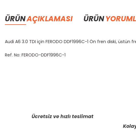
ÜRÜN
AÇIKLAMASI
ÜRÜN
YORUML
Audi A6 3.0 TDI için FERODO DDF1996C-1 Ön fren diski, üstün fre
Ref. No: FERODO-DDF1996C-1
Bu ürünün fiyat bilgisi, resim, ürün açıklamalarında ve diğer konula
Görüş ve önerileriniz için teşekkür ederiz.
Ürün resmi kalitesiz, bozuk veya görüntülenemiyor.
Ürün açıklamasında eksik bilgiler bulunuyor.
Ücretsiz ve hızlı teslimat
Ürün bilgilerinde hatalar bulunuyor.
Kolay
Ürün fiyatı diğer sitelerden daha pahalı.