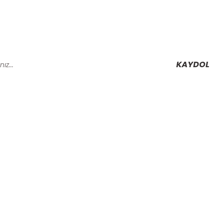
KAYDOL
Alışveriş
Mesafeli Satış Sözleşmesi
Gizlilik ve Güvenlik
rmu
İptal İade Koşullari
Kişisel Veriler Politikası