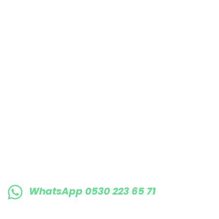
Bu ürüne benzer farklı alternatifler olmalı.
E-BÜLTENE KAYIT OLUN KAMPANYALARIMI
WhatsApp 0530 223 65 71
0530 223 65 71