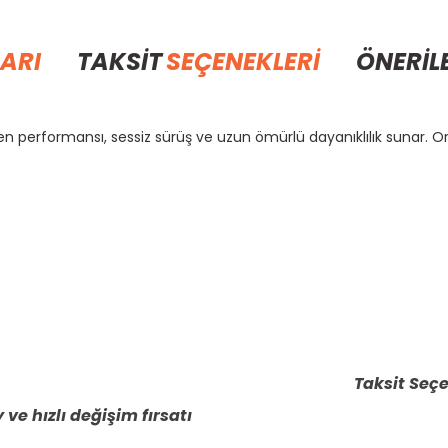
ARI
TAKSİT
SEÇENEKLERİ
ÖNERİL
n performansı, sessiz sürüş ve uzun ömürlü dayanıklılık sunar. Or
rda yetersiz gördüğünüz noktaları öneri formunu kullanarak tarafımıza il
Bu ürüne ilk yorumu siz yapın!
Yorum Yaz
Taksit Seçe
 ve hızlı değişim fırsatı