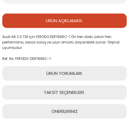
ÜRÜN
AÇIKLAMASI
Audi A6 3.0 TDI için FERODO DDF1996C-1 Ön fren diski, üstün fren
performansı, sessiz sürüş ve uzun ömürlü dayanıklılık sunar. Orijinal
uyumludur.
Ref. No: FERODO-DDF1996C-1
ÜRÜN
YORUMLARI
TAKSİT
SEÇENEKLERİ
Bu ürüne ilk yorumu siz yapın!
ÖNERİLERİNİZ
Yorum Yaz
Bu ürünün fiyat bilgisi, resim, ürün açıklamalarında ve diğer