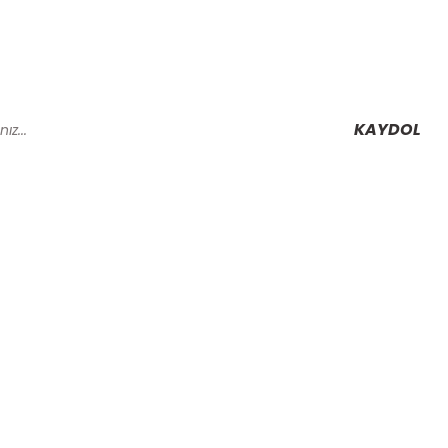
KAYDOL
Alışveriş
Mesafeli Satış Sözleşmesi
Gizlilik ve Güvenlik
rmu
İptal İade Koşullari
Kişisel Veriler Politikası