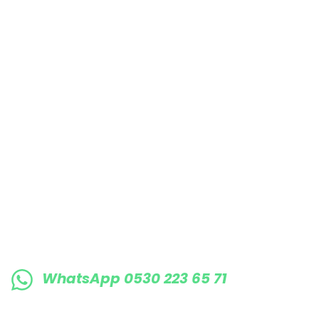
Bu ürüne benzer farklı alternatifler olmalı.
E-BÜLTENE KAYIT OLUN KAMPANYALARIMI
WhatsApp 0530 223 65 71
0530 223 65 71