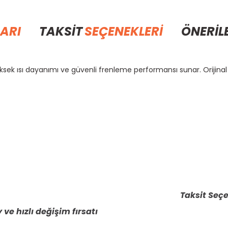
ARI
TAKSİT
SEÇENEKLERİ
ÖNERİL
üksek ısı dayanımı ve güvenli frenleme performansı sunar. Orijin
rda yetersiz gördüğünüz noktaları öneri formunu kullanarak tarafımıza il
Bu ürüne ilk yorumu siz yapın!
Yorum Yaz
Taksit Seçe
 ve hızlı değişim fırsatı