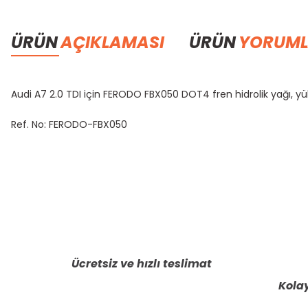
ÜRÜN
AÇIKLAMASI
ÜRÜN
YORUML
Audi A7 2.0 TDI için FERODO FBX050 DOT4 fren hidrolik yağı, y
Ref. No: FERODO-FBX050
Bu ürünün fiyat bilgisi, resim, ürün açıklamalarında ve diğer konula
Görüş ve önerileriniz için teşekkür ederiz.
Ürün resmi kalitesiz, bozuk veya görüntülenemiyor.
Ürün açıklamasında eksik bilgiler bulunuyor.
Ücretsiz ve hızlı teslimat
Ürün bilgilerinde hatalar bulunuyor.
Kolay
Ürün fiyatı diğer sitelerden daha pahalı.