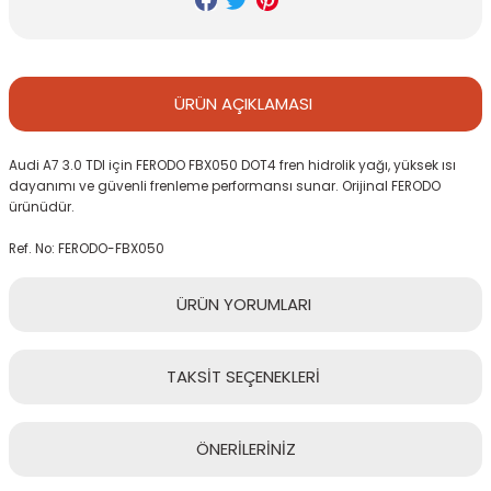
ÜRÜN
AÇIKLAMASI
Audi A7 3.0 TDI için FERODO FBX050 DOT4 fren hidrolik yağı, yüksek ısı
dayanımı ve güvenli frenleme performansı sunar. Orijinal FERODO
ürünüdür.
Ref. No: FERODO-FBX050
ÜRÜN
YORUMLARI
TAKSİT
SEÇENEKLERİ
Bu ürüne ilk yorumu siz yapın!
ÖNERİLERİNİZ
Yorum Yaz