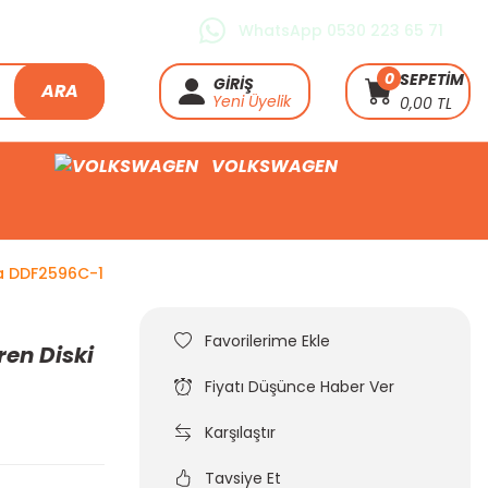
WhatsApp 0530 223 65 71
0
SEPETİM
GİRİŞ
ARA
Yeni Üyelik
0,00 TL
VOLKSWAGEN
ka DDF2596C-1
ren Diski
Fiyatı Düşünce Haber Ver
Karşılaştır
Tavsiye Et