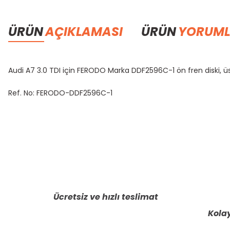
ÜRÜN
AÇIKLAMASI
ÜRÜN
YORUML
Audi A7 3.0 TDI için FERODO Marka DDF2596C-1 ön fren diski, üs
Ref. No: FERODO-DDF2596C-1
Bu ürünün fiyat bilgisi, resim, ürün açıklamalarında ve diğer konula
Görüş ve önerileriniz için teşekkür ederiz.
Ürün resmi kalitesiz, bozuk veya görüntülenemiyor.
Ürün açıklamasında eksik bilgiler bulunuyor.
Ücretsiz ve hızlı teslimat
Ürün bilgilerinde hatalar bulunuyor.
Kolay
Ürün fiyatı diğer sitelerden daha pahalı.