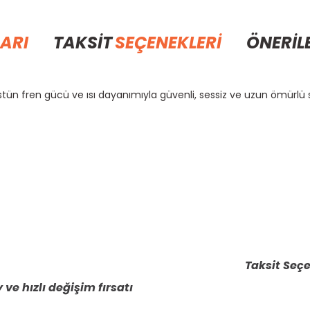
ARI
TAKSİT
SEÇENEKLERİ
ÖNERİL
tün fren gücü ve ısı dayanımıyla güvenli, sessiz ve uzun ömürlü s
rda yetersiz gördüğünüz noktaları öneri formunu kullanarak tarafımıza il
Bu ürüne ilk yorumu siz yapın!
Yorum Yaz
Taksit Seçe
 ve hızlı değişim fırsatı