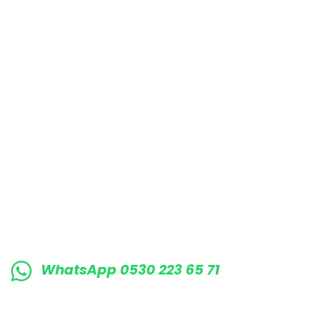
Bu ürüne benzer farklı alternatifler olmalı.
E-BÜLTENE KAYIT OLUN KAMPANYALARIMI
WhatsApp 0530 223 65 71
0530 223 65 71