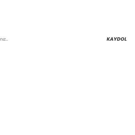
KAYDOL
Alışveriş
Mesafeli Satış Sözleşmesi
Gizlilik ve Güvenlik
rmu
İptal İade Koşullari
Kişisel Veriler Politikası