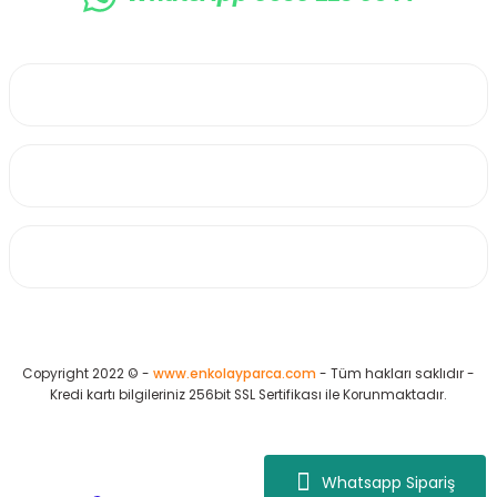
0530 223 65 71
Üyelik
Kurumsal
Alışveriş
Copyright 2022 © -
www.enkolayparca.com
- Tüm hakları saklıdır -
Kredi kartı bilgileriniz 256bit SSL Sertifikası ile Korunmaktadır.
Whatsapp Sipariş