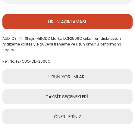
ÜRÜN
AÇIKLAMASI
AUDİ Q3 1.4 TSI için FERODO Marka DDF2506C arka fren diski, üstün
malzeme kalitesiyle güvenli frenleme ve uzun ömürlü performans
sağlar.
Ref. No: FERODO-DDF2506C
ÜRÜN
YORUMLARI
TAKSİT
SEÇENEKLERİ
Bu ürüne ilk yorumu siz yapın!
ÖNERİLERİNİZ
Yorum Yaz
Bu ürünün fiyat bilgisi, resim, ürün açıklamalarında ve diğer