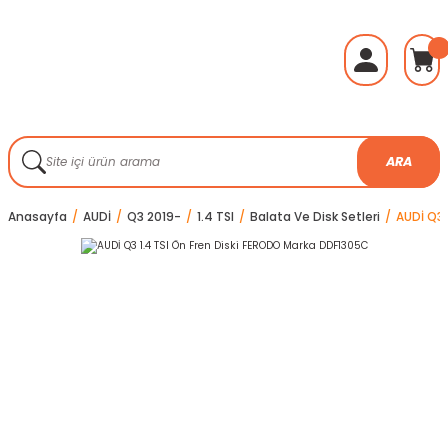
ARA
Anasayfa
AUDİ
Q3 2019-
1.4 TSI
Balata Ve Disk Setleri
AUDİ Q3 