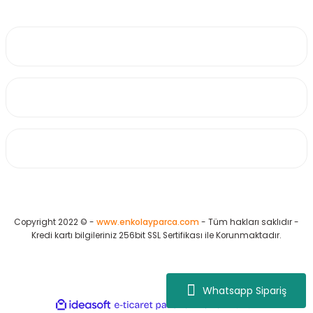
0530 223 65 71
Üyelik
Kurumsal
Alışveriş
Copyright 2022 © -
www.enkolayparca.com
- Tüm hakları saklıdır -
Kredi kartı bilgileriniz 256bit SSL Sertifikası ile Korunmaktadır.
Whatsapp Sipariş
ideasoft
ile
e-