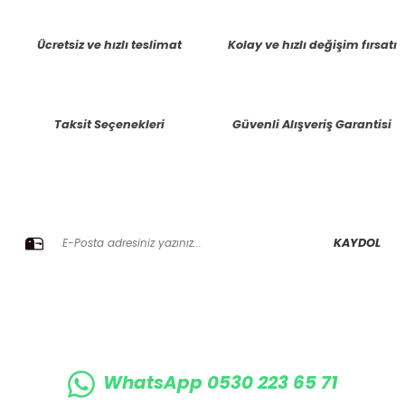
tarafımıza iletebilirsiniz.
Görüş ve önerileriniz için teşekkür ederiz.
Ücretsiz ve hızlı teslimat
Kolay ve hızlı değişim fırsatı
Ürün resmi kalitesiz, bozuk veya görüntülenemiyor.
Ürün açıklamasında eksik bilgiler bulunuyor.
Taksit Seçenekleri
Güvenli Alışveriş Garantisi
Ürün bilgilerinde hatalar bulunuyor.
Ürün fiyatı diğer sitelerden daha pahalı.
Bu ürüne benzer farklı alternatifler olmalı.
E-BÜLTENE KAYIT OLUN KAMPANYALARIMIZI KAÇIRMAYIN
KAYDOL
Gönder
WhatsApp 0530 223 65 71