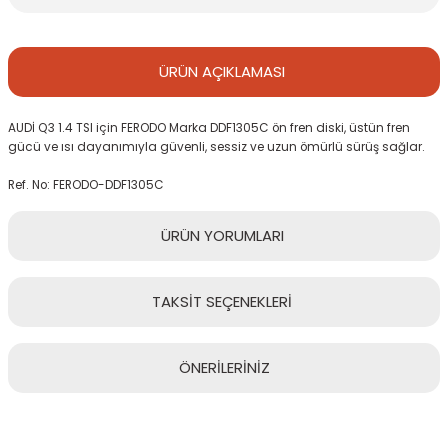
ÜRÜN
AÇIKLAMASI
AUDİ Q3 1.4 TSI için FERODO Marka DDF1305C ön fren diski, üstün fren
gücü ve ısı dayanımıyla güvenli, sessiz ve uzun ömürlü sürüş sağlar.
Ref. No: FERODO-DDF1305C
ÜRÜN
YORUMLARI
TAKSİT
SEÇENEKLERİ
Bu ürüne ilk yorumu siz yapın!
ÖNERİLERİNİZ
Yorum Yaz
Bu ürünün fiyat bilgisi, resim, ürün açıklamalarında ve diğer
konularda yetersiz gördüğünüz noktaları öneri formunu kullanarak