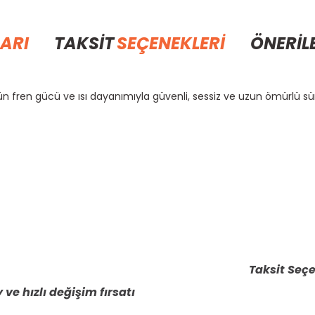
ARI
TAKSİT
SEÇENEKLERİ
ÖNERİL
n fren gücü ve ısı dayanımıyla güvenli, sessiz ve uzun ömürlü sür
rda yetersiz gördüğünüz noktaları öneri formunu kullanarak tarafımıza il
Bu ürüne ilk yorumu siz yapın!
Yorum Yaz
Taksit Seçe
 ve hızlı değişim fırsatı