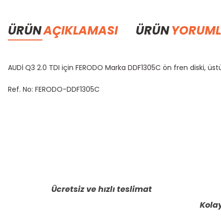
ÜRÜN
AÇIKLAMASI
ÜRÜN
YORUML
AUDİ Q3 2.0 TDI için FERODO Marka DDF1305C ön fren diski, üstü
Ref. No: FERODO-DDF1305C
Bu ürünün fiyat bilgisi, resim, ürün açıklamalarında ve diğer konula
Görüş ve önerileriniz için teşekkür ederiz.
Ürün resmi kalitesiz, bozuk veya görüntülenemiyor.
Ürün açıklamasında eksik bilgiler bulunuyor.
Ücretsiz ve hızlı teslimat
Ürün bilgilerinde hatalar bulunuyor.
Kolay
Ürün fiyatı diğer sitelerden daha pahalı.