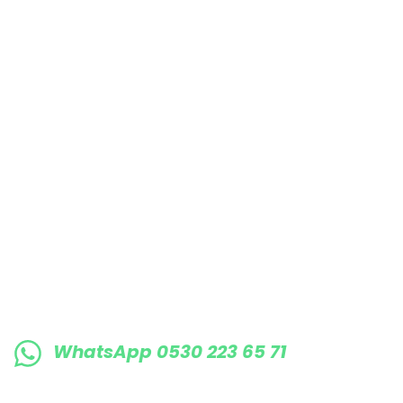
Bu ürüne benzer farklı alternatifler olmalı.
E-BÜLTENE KAYIT OLUN KAMPANYALARIMI
WhatsApp 0530 223 65 71
0530 223 65 71