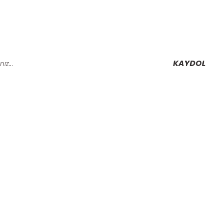
KAYDOL
Alışveriş
Mesafeli Satış Sözleşmesi
Gizlilik ve Güvenlik
rmu
İptal İade Koşullari
Kişisel Veriler Politikası