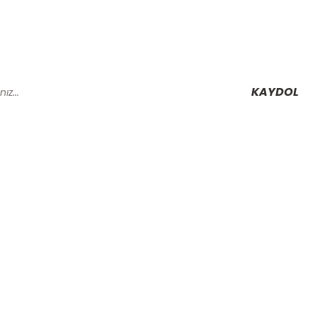
KAYDOL
Alışveriş
Mesafeli Satış Sözleşmesi
Gizlilik ve Güvenlik
rmu
İptal İade Koşullari
Kişisel Veriler Politikası