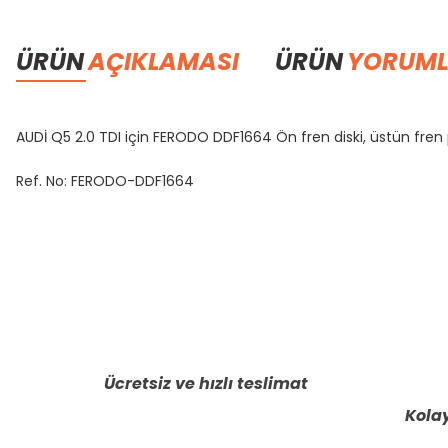
ÜRÜN
AÇIKLAMASI
ÜRÜN
YORUML
AUDİ Q5 2.0 TDI için FERODO DDF1664 Ön fren diski, üstün fren 
Ref. No: FERODO-DDF1664
Bu ürünün fiyat bilgisi, resim, ürün açıklamalarında ve diğer konula
Görüş ve önerileriniz için teşekkür ederiz.
Ürün resmi kalitesiz, bozuk veya görüntülenemiyor.
Ürün açıklamasında eksik bilgiler bulunuyor.
Ücretsiz ve hızlı teslimat
Ürün bilgilerinde hatalar bulunuyor.
Kolay
Ürün fiyatı diğer sitelerden daha pahalı.