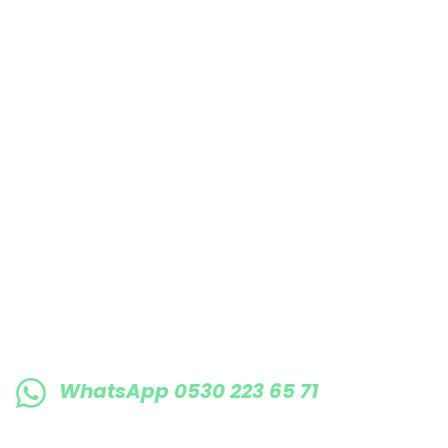
Bu ürüne benzer farklı alternatifler olmalı.
E-BÜLTENE KAYIT OLUN KAMPANYALARIMI
WhatsApp 0530 223 65 71
0530 223 65 71