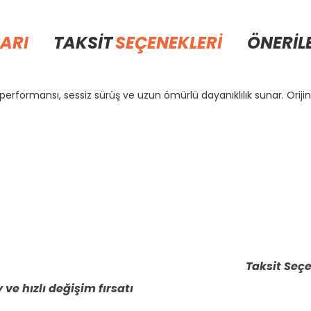
ARI
TAKSİT
SEÇENEKLERİ
ÖNERİL
performansı, sessiz sürüş ve uzun ömürlü dayanıklılık sunar. Oriji
rda yetersiz gördüğünüz noktaları öneri formunu kullanarak tarafımıza il
Bu ürüne ilk yorumu siz yapın!
Yorum Yaz
Taksit Seçe
 ve hızlı değişim fırsatı