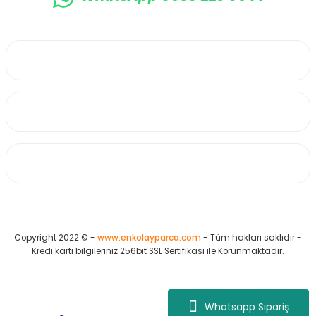
0530 223 65 71
Üyelik
Kurumsal
Alışveriş
Copyright 2022 © -
www.enkolayparca.com
- Tüm hakları saklıdır -
Kredi kartı bilgileriniz 256bit SSL Sertifikası ile Korunmaktadır.
Whatsapp Sipariş