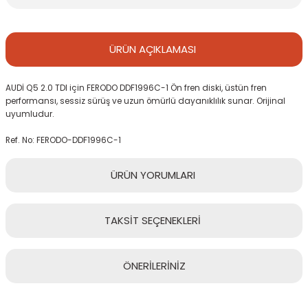
ÜRÜN
AÇIKLAMASI
AUDİ Q5 2.0 TDI için FERODO DDF1996C-1 Ön fren diski, üstün fren
performansı, sessiz sürüş ve uzun ömürlü dayanıklılık sunar. Orijinal
uyumludur.
Ref. No: FERODO-DDF1996C-1
ÜRÜN
YORUMLARI
TAKSİT
SEÇENEKLERİ
Bu ürüne ilk yorumu siz yapın!
ÖNERİLERİNİZ
Yorum Yaz
Bu ürünün fiyat bilgisi, resim, ürün açıklamalarında ve diğer