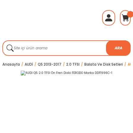
ARA
Anasayfa
AUDİ
Q5 2013-2017
2.0 TFSI
Balata Ve Disk Setleri
AU