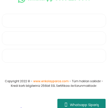
0530 223 65 71
Üyelik
Kurumsal
Alışveriş
Copyright 2022 © -
www.enkolayparca.com
- Tüm hakları saklıdır -
Kredi kartı bilgileriniz 256bit SSL Sertifikası ile Korunmaktadır.
Whatsapp Sipariş