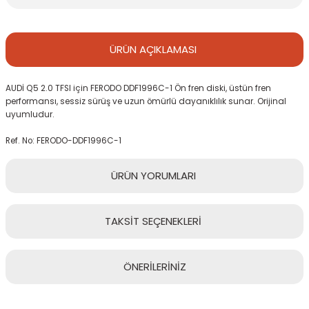
ÜRÜN
AÇIKLAMASI
AUDİ Q5 2.0 TFSI için FERODO DDF1996C-1 Ön fren diski, üstün fren
performansı, sessiz sürüş ve uzun ömürlü dayanıklılık sunar. Orijinal
uyumludur.
Ref. No: FERODO-DDF1996C-1
ÜRÜN
YORUMLARI
TAKSİT
SEÇENEKLERİ
Bu ürüne ilk yorumu siz yapın!
ÖNERİLERİNİZ
Yorum Yaz
Bu ürünün fiyat bilgisi, resim, ürün açıklamalarında ve diğer